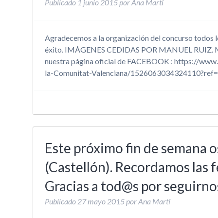
Publicado
1 junio 2015
por
Ana Martí
Agradecemos a la organización del concurso todos l
éxito. IMÁGENES CEDIDAS POR MANUEL RUIZ. Mucha
nuestra página oficial de FACEBOOK : https://ww
la-Comunitat-Valenciana/1526063034324110?ref=
Este próximo fin de semana
(Castellón). Recordamos las f
Gracias a tod@s por seguirno
Publicado
27 mayo 2015
por
Ana Martí