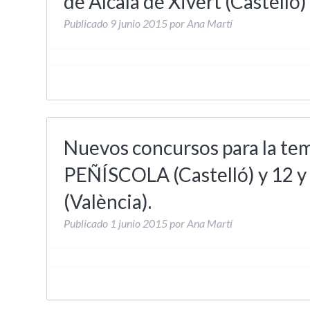
de Alcalá de Xivert (Castelló
Publicado
9 junio 2015
por
Ana Martí
Nuevos concursos para la tem
PEÑÍSCOLA (Castelló) y 12
(València).
Publicado
1 junio 2015
por
Ana Martí