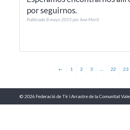
por seguirnos.
Publicado
8 mayo 2015
por
Ana Martí
←
1
2
3
…
22
23
© 2026 Federació de Tir i Arrastre de la Comunitat Vale