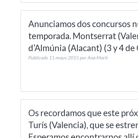
Anunciamos dos concursos n
temporada. Montserrat (Valen
d’Almúnia (Alacant) (3 y 4 de
Publicado
11 mayo 2015
por
Ana Martí
Os recordamos que este próx
Turís (Valencia), que se estr
Esperamos encontrarnos allí