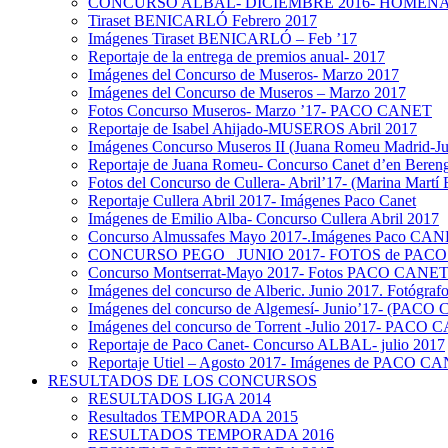
CONCURSO ALBAL- DICIEMBRE 2016- HOMEN
Tiraset BENICARLÓ Febrero 2017
Imágenes Tiraset BENICARLÓ – Feb ’17
Reportaje de la entrega de premios anual- 2017
Imágenes del Concurso de Museros- Marzo 2017
Imágenes del Concurso de Museros – Marzo 2017
Fotos Concurso Museros- Marzo ’17- PACO CANET
Reportaje de Isabel Ahijado-MUSEROS Abril 2017
Imágenes Concurso Museros II (Juana Romeu Madrid-Ju
Reportaje de Juana Romeu- Concurso Canet d’en Bereng
Fotos del Concurso de Cullera- Abril’17- (Marina Martí 
Reportaje Cullera Abril 2017- Imágenes Paco Canet
Imágenes de Emilio Alba- Concurso Cullera Abril 2017
Concurso Almussafes Mayo 2017-.Imágenes Paco CA
CONCURSO PEGO_ JUNIO 2017- FOTOS de PAC
Concurso Montserrat-Mayo 2017- Fotos PACO CANE
Imágenes del concurso de Alberic. Junio 2017. Fotóg
Imágenes del concurso de Algemesí- Junio’17- (PAC
Imágenes del concurso de Torrent -Julio 2017- PACO
Reportaje de Paco Canet- Concurso ALBAL- julio 2017
Reportaje Utiel – Agosto 2017- Imágenes de PACO C
RESULTADOS DE LOS CONCURSOS
RESULTADOS LIGA 2014
Resultados TEMPORADA 2015
RESULTADOS TEMPORADA 2016