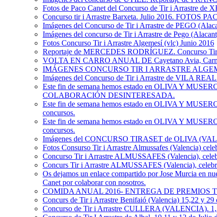
Fotos de Paco Canet del Concurso de Tir i Arrastre de
Concurso tir i Arrastre Barxeta. Julio 2016. FOTOS
Imágenes del Concurso de Tir i Arrastre de PEGO (Alaca
Imágenes del concurso de Tir i Arrastre de Pego (Alacant
Fotos Concurso Tir i Arrastre Algemesí (vlc) Junio 2016
Reportaje de MERCEDES RODRÍGUEZ. Concurso Tir i 
VOLTA EN CARRO ANUAL DE Cayetano Avia, Carmelo 
IMÁGENES CONCURSO TIR I ARRASTRE ALGEMES
Imágenes del Concurso de Tir i Arrastre de VILA REAL
Este fin de semana hemos estado en OLIVA 
COLABORACIÓN DESINTERESADA.
Este fin de semana hemos estado en OLIVA Y MUSER
concursos.
Este fin de semana hemos estado en OLIVA Y MUSERO
concursos.
Imágenes del CONCURSO TIRASET de OLIVA (VALENCIA
Fotos Consurso Tir i Arrastre Almussafes (Valencia) cel
Concurso Tir i Arrastre ALMUSSAFES (Valencia), celebr
Concurs Tir i Arrastre ALMUSSAFES (Valencia), celebr
Os dejamos un enlace compartido por Jose Murcia en nue
Canet por colaborar con nosotros.
COMIDA ANUAL 2016- ENTREGA DE PREMIOS 
Concurs de Tir i Arrastre Benifaió (Valencia) 15,22 y 
Concurso de Tir i Arrastre CULLERA (VALENCIA). 1