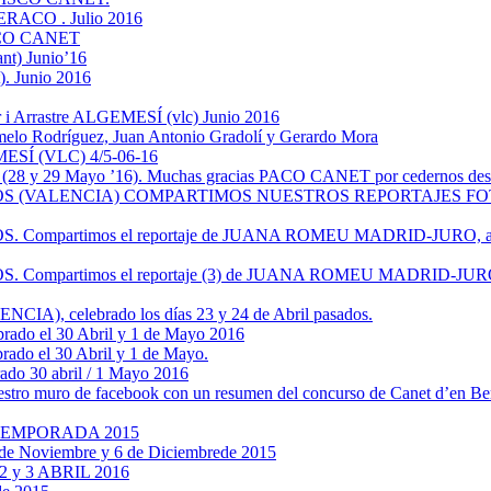
 XERACO . Julio 2016
 PACO CANET
nt) Junio’16
). Junio 2016
Arrastre ALGEMESÍ (vlc) Junio 2016
Rodríguez, Juan Antonio Gradolí y Gerardo Mora
Í (VLC) 4/5-06-16
 (28 y 29 Mayo ’16). Muchas gracias PACO CANET por cedernos desin
Y MUSEROS (VALENCIA) COMPARTIMOS NUESTROS REPORTAJE
OS. Compartimos el reportaje de JUANA ROMEU MADRID-JURO, a la
S. Compartimos el reportaje (3) de JUANA ROMEU MADRID-JURO, a
), celebrado los días 23 y 24 de Abril pasados.
ebrado el 30 Abril y 1 de Mayo 2016
ado el 30 Abril y 1 de Mayo.
ado 30 abril / 1 Mayo 2016
stro muro de facebook con un resumen del concurso de Canet d’en Ber
TEMPORADA 2015
29 de Noviembre y 6 de Diciembrede 2015
,2 y 3 ABRIL 2016