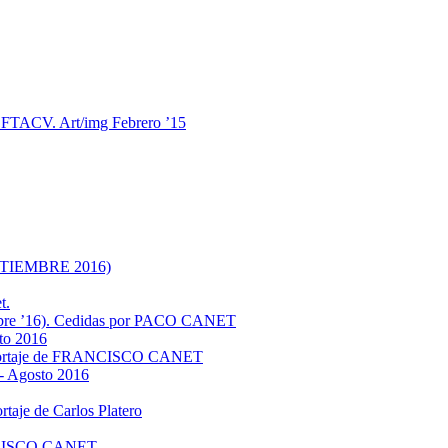
FTACV. Art/img Febrero ’15
PTIEMBRE 2016)
t.
iembre ’16). Cedidas por PACO CANET
sto 2016
reportaje de FRANCISCO CANET
)- Agosto 2016
taje de Carlos Platero
ANCISCO CANET.