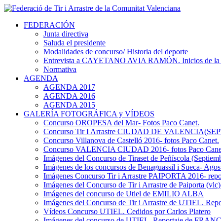
FEDERACIÓN
Junta directiva
Saluda el presidente
Modalidades de concurso/ Historia del deporte
Entrevista a CAYETANO AVIA RAMÓN. Inicios de la 
Normativa
AGENDA
AGENDA 2017
AGENDA 2016
AGENDA 2015
GALERÍA FOTOGRÁFICA y VÍDEOS
Concurso OROPESA del Mar- Fotos Paco Canet.
Concurso Tir I Arrastre CIUDAD DE VALENCIA(SE
Concurso Villanova de Castelló 2016- fotos Paco Canet.
Concurso VALENCIA CIUDAD 2016- fotos Paco Cane
Imágenes del Concurso de Tiraset de Peñíscola (Sept
Imágenes de los concursos de Benaguassil i Sueca- Ago
Imágenes Concurso Tir i Arrastre PAIPORTA 2016- 
Imágenes del Concurso de Tir i Arrastre de Paiporta (vlc
Imágenes del concurso de Utiel de EMILIO ALBA
Imágenes del Concurso de Tir i Arrastre de UTIEL. Repor
Vídeos Concurso UTIEL. Cedidos por Carlos Platero
Imágenes del concurso de UTIEL. Reportaje de FR