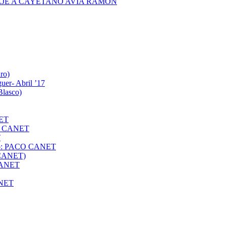
AJE A CAYETANO AVIA RAMÓN
ro)
uer- Abril ’17
Blasco)
NET
O CANET
T
rafo: PACO CANET
O CANET)
 CANET
ANET