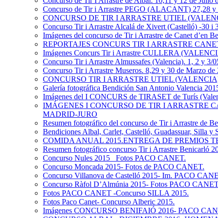
Concurso de Tir I Arrastre de Albal. 10,11 y 12 de Julio
Concurso de Tir i Arrastre PEGO (ALACANT) 27,28 y 
CONCURSO DE TIR I ARRASTRE UTIEL (VALENCI
Concurso Tir i Arrastre Alcalá de Xivert (Castelló) -30 i
Imágenes del concurso de Tir i Arrastre de Canet d’en Be
REPORTAJES CONCURS TIR I ARRASTRE CANET D’
Imágenes Concurs Tir i Arrastre CULLERA (VALENCI
Concurso Tir i Arrastre Almussafes (Valencia). 1, 2 y 3/0
Concurso Tir i Arrastre Museros. 8,29 y 30 de Marzo de
CONCURSO TIR I ARRASTRE UTIEL (VALENCIA) 
Galería fotográfica Bendición San Antonio Valencia 201
Imágenes del I CONCURS de TIRASET de Turís (Valenc
IMÁGENES I CONCURSO DE TIR I ARRASTRE CANET
MADRID-JURO
Resumen fotográfico del concurso de Tir i Arrastre de Be
Bendiciones Albal, Carlet, Castelló, Guadassuar, Silla y
COMIDA ANUAL 2015.ENTREGA DE PREMIOS T
Resumen fotográfico concurso Tir i Arrastre Benicarló 2
Concurso Nules 2015_ Fotos PACO CANET.
Concurso Moncada 2015- Fotos de PACO CANET.
Concurso Villanova de Castelló 2015- Im. PACO CAN
Concurso Ràfol D’Almúnia 2015- Fotos PACO CANET
Fotos PACO CANET -Concurso SILLA 2015.
Fotos Paco Canet- Concurso Alberic 2015.
Imágenes CONCURSO BENIFAIÓ 2016- PACO CA