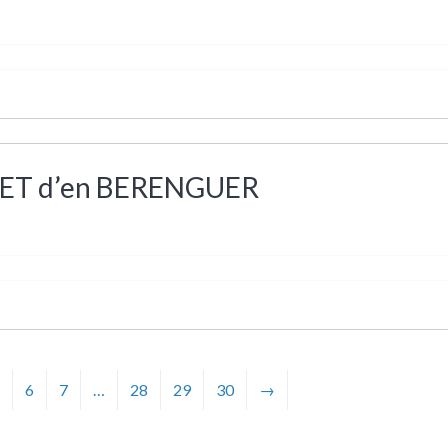
NET d’en BERENGUER
5
6
7
…
28
29
30
→