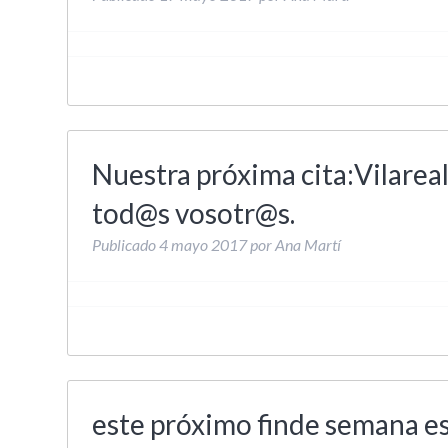
Nuestra próxima cita:Vilarea
tod@s vosotr@s.
Publicado
4 mayo 2017
por
Ana Martí
este próximo finde semana 