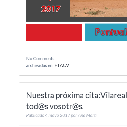
No
Comments
archivadas en:
FTACV
Nuestra próxima cita:Vilarea
tod@s vosotr@s.
Publicado
4 mayo 2017
por
Ana Martí