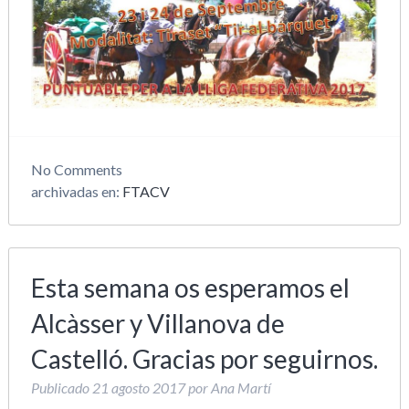
No
Comments
archivadas en:
FTACV
Esta semana os esperamos el
Alcàsser y Villanova de
Castelló. Gracias por seguirnos.
Publicado
21 agosto 2017
por
Ana Martí